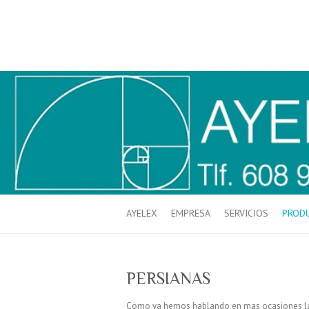
AYELEX
EMPRESA
SERVICIOS
PROD
PERSIANAS
Como ya hemos hablando en mas ocasiones las